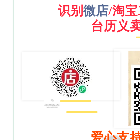
识别
微店
/淘
台历义
爱心支