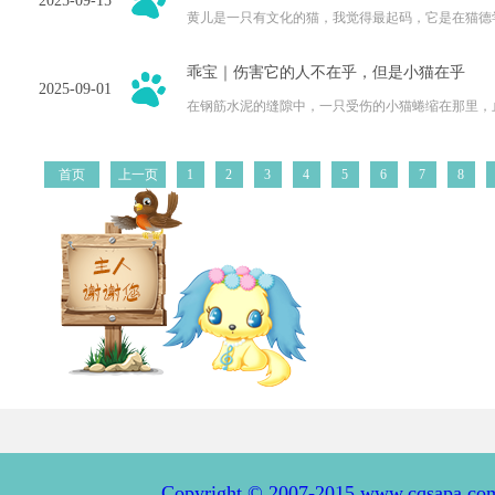
2025-09-15
黄儿是一只有文化的猫，我觉得最起码，它是在猫德
好，也懂得巷子里的猫，很自由却没有归宿的遗憾。
乖宝｜伤害它的人不在乎，但是小猫在乎
2025-09-01
在钢筋水泥的缝隙中，一只受伤的小猫蜷缩在那里，
那双被伤害的后腿藏于身下，每一次移动都带来撕心
首页
上一页
1
2
3
4
5
6
7
8
Copyright © 2007-2015 www.cqsapa.co