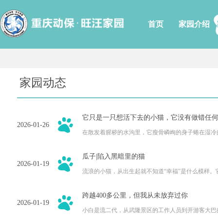
首页
家园介绍
家园动态
它只是一只想活下去的小猫，它没有做错任
2026-01-26
在散发着腥秽的水沟里，它瘦骨嶙峋的身子蜷在湿冷
深可见骨，被粗糙的石子磨得翻出了惨白的肉。没人
瓜子|陷入黑暗里的猫
2026-01-19
流浪的小猫，从出生起就不知道“幸福”是什么模样
匆忙的脚步。但当有人偶尔停下，给它一口粮食时，
跨越400多公里，但我从未放弃过你
2026-01-19
小白是流二代，从武隆景区的工作人员到开游客大巴