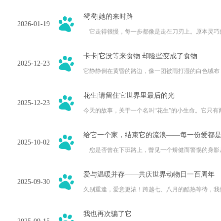
事是它的标配，撒娇卖萌是它的日常。但这个世界并
鸳鸯|她的来时路
2026-01-19
它走得很慢，每一步都像是走在刀刃上。原本灵巧
鼓地胀起，像一个过分充盈、随时可能破裂的水囊，
卡卡|它没等来食物 却险些变成了食物
2025-12-23
它静静倒在黄昏的路边，像一团被雨打湿的白色绒布
色，却照不亮它伤痕累累的未来。当我靠近它时，它
花生|请留住它世界里最后的光
2025-12-23
今天的故事，关于一个名叫“花生”的小生命。它只
对抗一片漆黑而疼痛的世界。 发现花生时，
给它一个家，结束它的流浪——每一份爱都
2025-10-02
您是否曾在下班路上，瞥见一个矫健而警惕的身影
过一双在车底闪烁的、充满渴望又带着恐惧的眼睛？
爱与温暖并存——共庆世界动物日一百周年
2025-09-30
久别重逢，爱意更浓！跨越七、八月的酷热等待，我
子再次相约。这场秋天的第一场约会，也恰逢“世界动物
我也再次骗了它