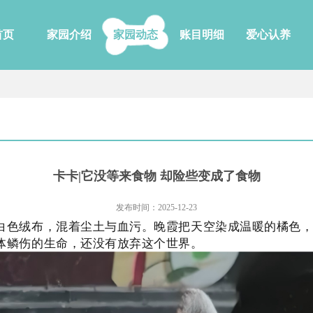
首页
家园介绍
家园动态
账目明细
爱心认养
卡卡|它没等来食物 却险些变成了食物
发布时间：2025-12-23
白色绒布，混着尘土与血污。晚霞把天空染成温暖的橘色
体鳞伤的生命，还没有放弃这个世界。