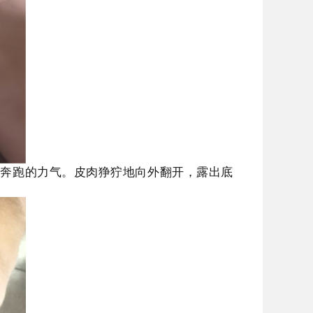
它奔跑的力气。皮肉狰狞地向外翻开，露出底