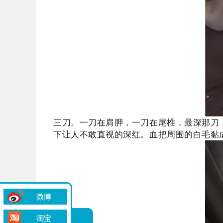
三刀。一刀在肩胛，一刀在尾椎，最深那刀
下让人不敢直视的深红。血把周围的白毛黏