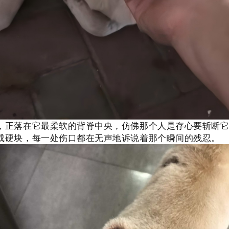
，正落在它最柔软的背脊中央，仿佛那个人是存心要斩断
成硬块，每一处伤口都在无声地诉说着那个瞬间的残忍。